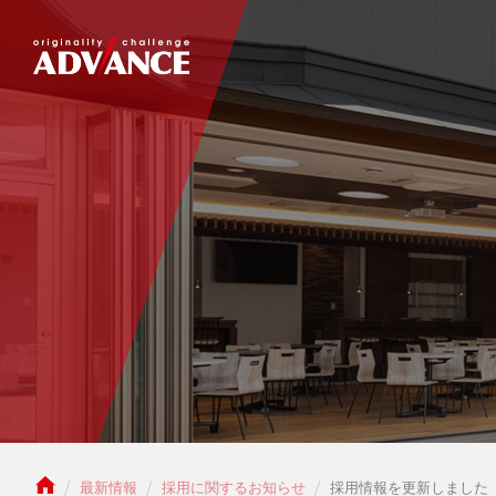
本社工場
三島テクニカルセンター
切削加工
仕事を知
試作金型
沖縄
最新情報
採用に関するお知らせ
採用情報を更新しました