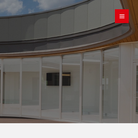
み
募集要項
品質とセキュリティ
大阪営業所
三島営業所
岡崎営業所