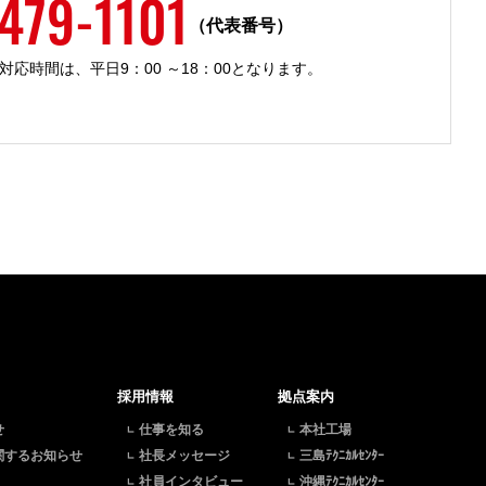
479-1101
（代表番号）
インタビュー
働く環境
募集要項
応時間は、平日9：00 ～18：00となります。
採用情報
拠点案内
せ
仕事を知る
本社工場
関するお知らせ
社長メッセージ
三島ﾃｸﾆｶﾙｾﾝﾀｰ
社員インタビュー
沖縄ﾃｸﾆｶﾙｾﾝﾀｰ