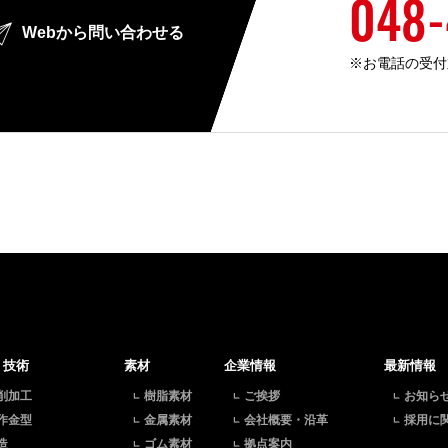
048-
採用トップ
仕事を知る
社長メッセージ
社員
Webから問い合わせる
※お電話の受付対
お見積・お問い合わせ
・技術
素材
企業情報
最新情報
削加工
樹脂素材
ご挨拶
お知ら
作金型
金属素材
会社概要・沿革
採用に
造
ゴム素材
拠点案内