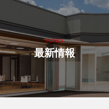
る
テクニカルセンター
ご挨拶
鋳造
社長メッセージ
会社概要・沿革
樹脂素材
注型
CAD/CAM SPOT SAGA
3D造形
金属素材
社員インタビュー
設備一覧
板金加工
ゴム素材
認証規格・取り組
働く環境
表面処理
東京支社
TOPICS
最新情報