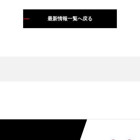
製法・技術
最新情報一覧へ戻る
切削加工
試作金型
鋳造
注型
3D造形
素材
樹脂素材
金属素材
ゴム素材
企業情報
ご挨拶
会社概要・沿革
拠点案内
設備一覧
拠点案内
本社工場
三島ﾃｸﾆｶﾙｾﾝﾀｰ
沖縄ﾃｸﾆｶﾙｾﾝﾀｰ
CAD/
三島営業所
岡崎営業所
採用情報