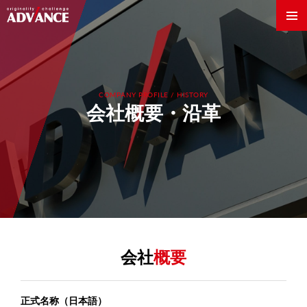
COMPANY PROFILE / HISTORY
会社概要・沿革
会社
概要
Innovation World
正式名称（日本語）