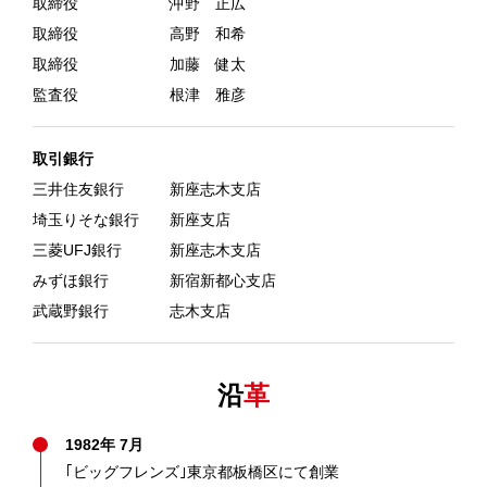
取締役
沖野 正広
取締役
高野 和希
取締役
加藤 健太
監査役
根津 雅彦
取引銀行
三井住友銀行
新座志木支店
埼玉りそな銀行
新座支店
三菱UFJ銀行
新座志木支店
みずほ銀行
新宿新都心支店
武蔵野銀行
志木支店
沿
革
1982年 7月
｢ビッグフレンズ｣東京都板橋区にて創業