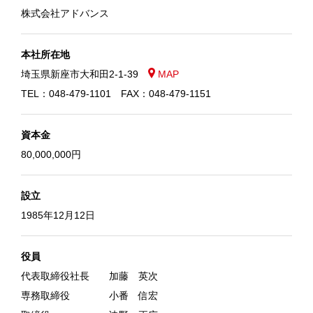
株式会社アドバンス
製法・技術
本社所在地
素材
埼玉県新座市大和田2-1-39
MAP
TEL：048-479-1101 FAX：048-479-1151
企業情報
資本金
拠点案内
80,000,000円
採用情報
設立
1985年12月12日
お見積・お問い合わせ
役員
代表取締役社長
加藤 英次
専務取締役
小番 信宏