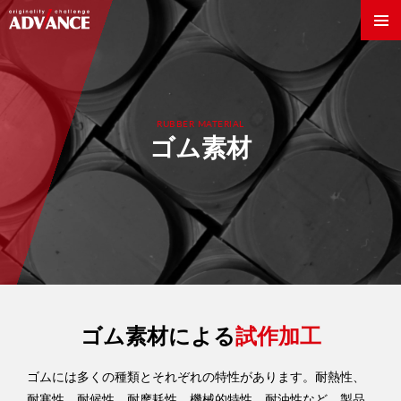
RUBBER MATERIAL
ゴム素材
Innovation World
ゴム素材による
試作加工
製法・技術
ゴムには多くの種類とそれぞれの特性があります。耐熱性、
素材
耐寒性、耐候性、耐摩耗性、機械的特性、耐油性など、製品