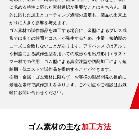
に求める特性に応じた素材選択が重要なことはもちろん、目
的に応じた加工とコーティング処理の選定も、製品の出来上
企業情報
がりに大きく影響を与えます。
ゴム素材の試作部品を加工する場合に、金型によるプレス成
拠点案内
形では多くの時間とコストが発生するため、少量・短納期の
ニーズに合致しないことがあります。アドバンスではアルミ
採用情報
や樹脂による試作金型を用いての成形や射出成形用エラスト
マー材での代用、ゴム型による真空注型や切削加工により短
納期・低コストで試作品を提供することができます。
樹脂・金属・ゴム素材に限らず、お客様の製品開発の目的に
お見積・お問い合わせ
最適な素材で試作加工を承ります。ご不明点やご相談はお気
軽にお問い合わせください。
ゴム素材の主な
加工方法