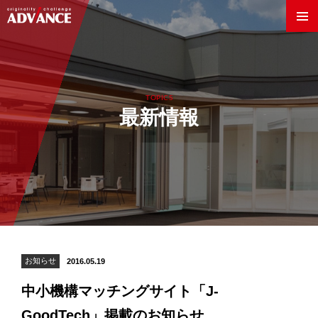
TOPICS
最新情報
Innovation World
製法・技術
お知らせ
2016.05.19
素材
中小機構マッチングサイト「J-
GoodTech」掲載のお知らせ
企業情報