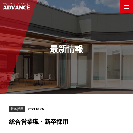
TOPICS
最新情報
Innovation World
製法・技術
新卒採用
2023.06.05
素材
総合営業職・新卒採用
企業情報